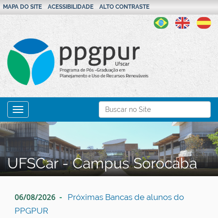
MAPA DO SITE
ACESSIBILIDADE
ALTO CONTRASTE
N
Busca
Toggle navigation
a
Busca Avançada…
v
e
g
UFSCar - Campus Sorocaba
a
ç
06/08/2026
Próximas Bancas de alunos do
ã
PPGPUR
o